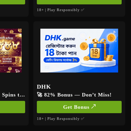
18+ | Play Responsibly ✅
DHK
Grab $1,744 + 150 Free Spins today!
🚀 82% Bonus — Don’t Miss!
Get Bonus ↗
18+ | Play Responsibly ✅