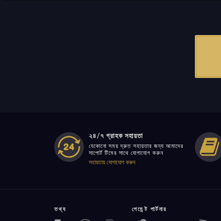
২৪/৭ গ্রাহক সহায়তা
যেকোনো সময় দ্রুত সহায়তার জন্য আমাদের
সাপোর্ট টিমের সাথে যোগাযোগ করুন
সহায়তায় যোগাযোগ করুন
তথ্য
পেমেন্ট পার্টনার