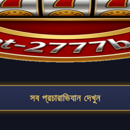
সব প্রচারাভিযান দেখুন