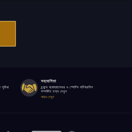
সহযোগিতা
 সুবিধা
ব্র্যান্ড অ্যাম্বাসেডর ও স্পোর্টস পার্টনারশিপ
সম্পর্কিত তথ্য দেখুন
আরও দেখুন