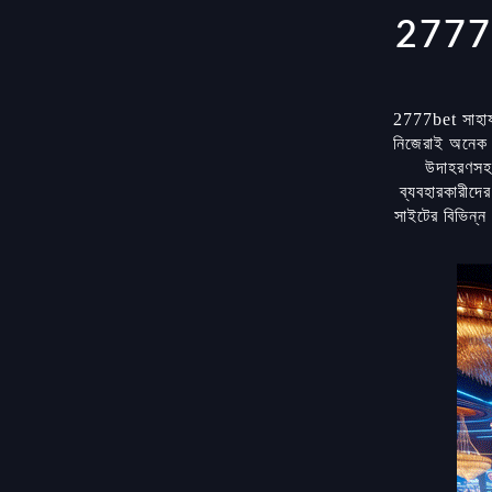
2777be
2777bet সাহায্য
নিজেরাই অনেক স
উদাহরণসহ 
ব্যবহারকারীদের
সাইটের বিভিন্ন